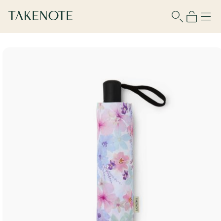
Para usar esta función debes iniciar
sesión o registrarte.
Nombre de usuario
Contraseña
Recuérdame
¿No tienes cuenta?
Regístrate aquí
¿Olvidaste tu contraseña?
Recupérala aquí