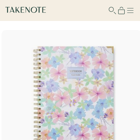
Para usar esta función debes iniciar
sesión o registrarte.
Nombre de usuario
Contraseña
Recuérdame
¿No tienes cuenta?
Regístrate aquí
¿Olvidaste tu contraseña?
Recupérala aquí