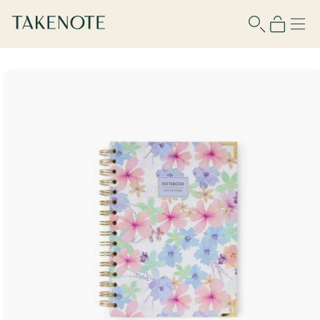
Para usar esta función debes iniciar
sesión o registrarte.
Nombre de usuario
Contraseña
Recuérdame
¿No tienes cuenta?
Regístrate aquí
¿Olvidaste tu contraseña?
Recupérala aquí