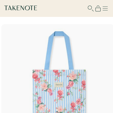
Para usar esta función debes iniciar
sesión o registrarte.
Nombre de usuario
Contraseña
Recuérdame
¿No tienes cuenta?
Regístrate aquí
¿Olvidaste tu contraseña?
Recupérala aquí