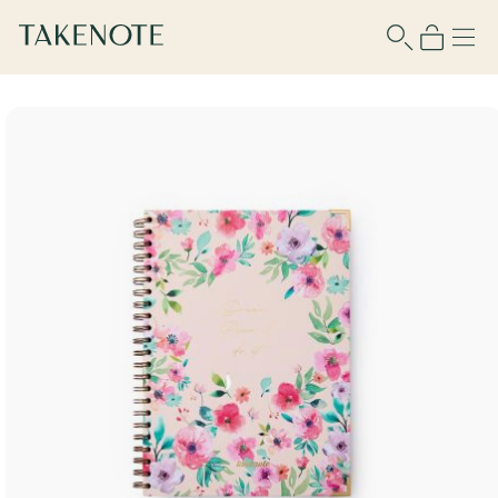
Para usar esta función debes iniciar
sesión o registrarte.
Nombre de usuario
Contraseña
Recuérdame
¿No tienes cuenta?
Regístrate aquí
¿Olvidaste tu contraseña?
Recupérala aquí