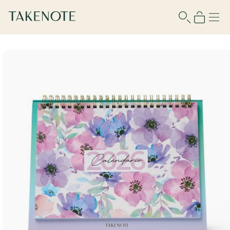
Para usar esta función debes iniciar
sesión o registrarte.
Nombre de usuario
Contraseña
Recuérdame
¿No tienes cuenta?
Regístrate aquí
¿Olvidaste tu contraseña?
Recupérala aquí